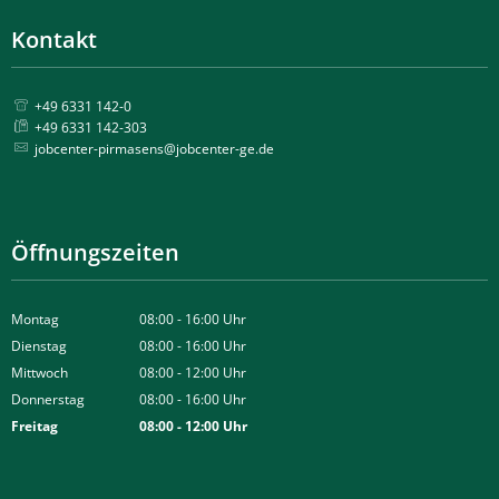
Kontakt
+49 6331 142-0
+49 6331 142-303
jobcenter-pirmasens@jobcenter-ge.de
Öffnungszeiten
Montag
08:00
-
16:00
Uhr
Von 08:00 bis 16:00 Uhr
Dienstag
08:00
-
16:00
Uhr
Von 08:00 bis 16:00 Uhr
Mittwoch
08:00
-
12:00
Uhr
Von 08:00 bis 12:00 Uhr
Donnerstag
08:00
-
16:00
Uhr
Von 08:00 bis 16:00 Uhr
Freitag
08:00
-
12:00
Uhr
Von 08:00 bis 12:00 Uhr