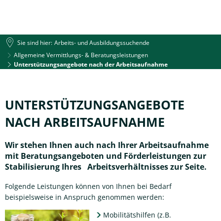
Sie sind hier:
Arbeits- und Ausbildungssuchende
Allgemeine Vermittlungs- & Beratungsleistungen
Unterstützungsangebote nach der Arbeitsaufnahme
Unterstützungsangebote
nach
UNTERSTÜTZUNGSANGEBOTE
der
NACH ARBEITSAUFNAHME
Arbeitsaufnahme
Wir stehen Ihnen auch nach Ihrer Arbeitsaufnahme
mit Beratungsangeboten und Förderleistungen zur
Stabilisierung Ihres Arbeitsverhältnisses zur Seite.
Folgende Leistungen können von Ihnen bei Bedarf
beispielsweise in Anspruch genommen werden:
Mobilitätshilfen (z.B.