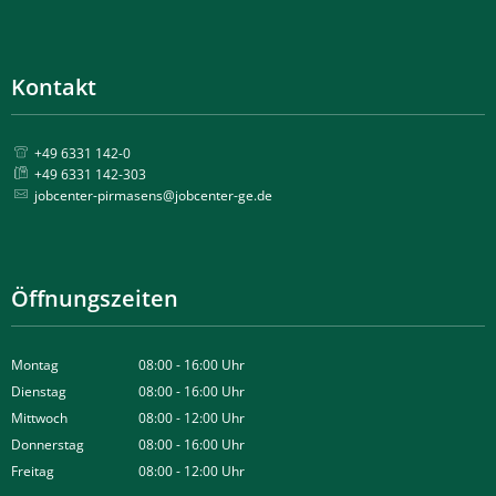
Kontakt
+49 6331 142-0
+49 6331 142-303
jobcenter-pirmasens@jobcenter-ge.de
Öffnungszeiten
Montag
08:00
-
16:00
Uhr
Von 08:00 bis 16:00 Uhr
Dienstag
08:00
-
16:00
Uhr
Von 08:00 bis 16:00 Uhr
Mittwoch
08:00
-
12:00
Uhr
Von 08:00 bis 12:00 Uhr
Donnerstag
08:00
-
16:00
Uhr
Von 08:00 bis 16:00 Uhr
Freitag
08:00
-
12:00
Uhr
Von 08:00 bis 12:00 Uhr