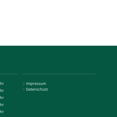
hr
Impressum
16:00 Uhr
Datenschutz
hr
16:00 Uhr
hr
12:00 Uhr
hr
16:00 Uhr
hr