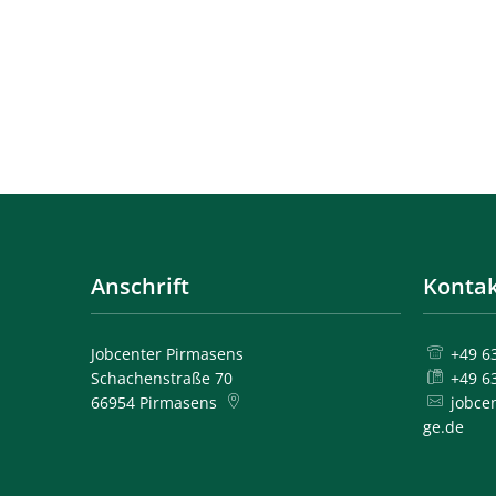
Anschrift
Kontak
Jobcenter Pirmasens
+49 6
Schachenstraße 70
+49 6
66954
Pirmasens
jobce
ge.de