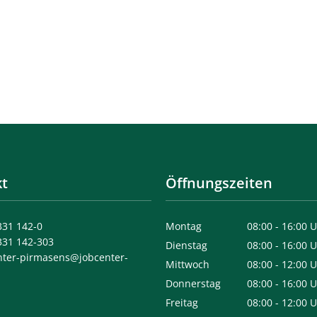
t
Öffnungszeiten
331 142-0
Montag
08:00
-
16:00
U
331 142-303
Von 08:00 bis 
Dienstag
08:00
-
16:00
U
nter-pirmasens@jobcenter-
Von 08:00 bis 
Mittwoch
08:00
-
12:00
U
Von 08:00 bis 
Donnerstag
08:00
-
16:00
U
Von 08:00 bis 
Freitag
08:00
-
12:00
U