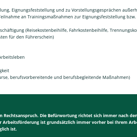
lung, Eignungsfeststellung und zu Vorstellungsgesprächen außer
Teilnahme an Trainingsmaßnahmen zur Eignungsfeststellung bzw. K
schäftigung (Reisekostenbeihilfe, Fahrkostenbeihilfe, Trennungsk
ten für den Führerschein)
Arbeitsleben
gkeit
kurse, berufsvorbereitende und berufsbegleitende Maßnahmen)
n Rechtsanspruch. Die Befürwortung richtet sich immer nach den
rbeitsförderung ist grundsätzlich immer vorher bei Ihrem Arbe
ich ist.