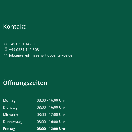
Kontakt
+49 6331 142-0
+49 6331 142-303
jobcenter-pirmasens@jobcenter-ge.de
Öffnungszeiten
Montag
08:00
-
16:00
Uhr
Von 08:00 bis 16:00 Uhr
Dienstag
08:00
-
16:00
Uhr
Von 08:00 bis 16:00 Uhr
Mittwoch
08:00
-
12:00
Uhr
Von 08:00 bis 12:00 Uhr
Donnerstag
08:00
-
16:00
Uhr
Von 08:00 bis 16:00 Uhr
Freitag
08:00
-
12:00
Uhr