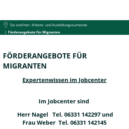
Sie sind hier:
Arbeits- und Ausbildungssuchende
Förderangebote für Migranten
Förderangebote
für
FÖRDERANGEBOTE FÜR
Migranten
MIGRANTEN
Expertenwissen im Jobcenter
Im Jobcenter sind
Herr Nagel Tel. 06331 142297 und
Frau Weber Tel. 06331 142145