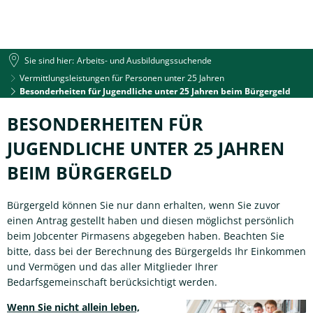
Sie sind hier:
Arbeits- und Ausbildungssuchende
Vermittlungsleistungen für Personen unter 25 Jahren
Besonderheiten für Jugendliche unter 25 Jahren beim Bürgergeld
Besonderheiten
BESONDERHEITEN FÜR
für
JUGENDLICHE UNTER 25 JAHREN
Jugendliche
BEIM BÜRGERGELD
unter
Bürgergeld können Sie nur dann erhalten, wenn Sie zuvor
25
einen Antrag gestellt haben und diesen möglichst persönlich
beim Jobcenter Pirmasens abgegeben haben. Beachten Sie
Jahren
bitte, dass bei der Berechnung des Bürgergelds Ihr Einkommen
beim
und Vermögen und das aller Mitglieder Ihrer
Bedarfsgemeinschaft berücksichtigt werden.
Bürgergeld
Wenn Sie nicht allein leben,