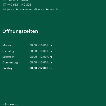
+49 6331 142-0
+49 6331 142-303
jobcenter-pirmasens@jobcenter-ge.de
Öffnungszeiten
Montag
08:00
-
16:00
Uhr
Von 08:00 bis 16:00 Uhr
Dienstag
08:00
-
16:00
Uhr
Von 08:00 bis 16:00 Uhr
Mittwoch
08:00
-
12:00
Uhr
Von 08:00 bis 12:00 Uhr
Donnerstag
08:00
-
16:00
Uhr
Von 08:00 bis 16:00 Uhr
Freitag
08:00
-
12:00
Uhr
Von 08:00 bis 12:00 Uhr
Impressum