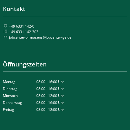
Kontakt
+49 6331 142-0
+49 6331 142-303
jobcenter-pirmasens@jobcenter-ge.de
Öffnungszeiten
Montag
08:00
-
16:00
Uhr
Von 08:00 bis 16:00 Uhr
Dienstag
08:00
-
16:00
Uhr
Von 08:00 bis 16:00 Uhr
Mittwoch
08:00
-
12:00
Uhr
Von 08:00 bis 12:00 Uhr
Donnerstag
08:00
-
16:00
Uhr
Von 08:00 bis 16:00 Uhr
Freitag
08:00
-
12:00
Uhr
Von 08:00 bis 12:00 Uhr