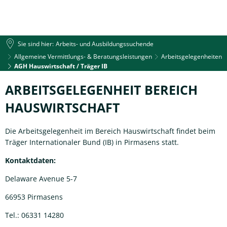
Sie sind hier:
Arbeits- und Ausbildungssuchende
Allgemeine Vermittlungs- & Beratungsleistungen
Arbeitsgelegenheiten
AGH Hauswirtschaft / Träger IB
AGH
ARBEITSGELEGENHEIT BEREICH
Hauswirtschaft
HAUSWIRTSCHAFT
/
Die Arbeitsgelegenheit im Bereich Hauswirtschaft findet beim
Träger
Träger Internationaler Bund (IB) in Pirmasens statt.
IB
Kontaktdaten:
Delaware Avenue 5-7
66953 Pirmasens
Tel.: 06331 14280