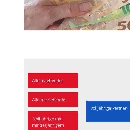
Alleinstehende,
Alleinerziehende,
Volljährige Partne
Volljährige mit
minderjährigem