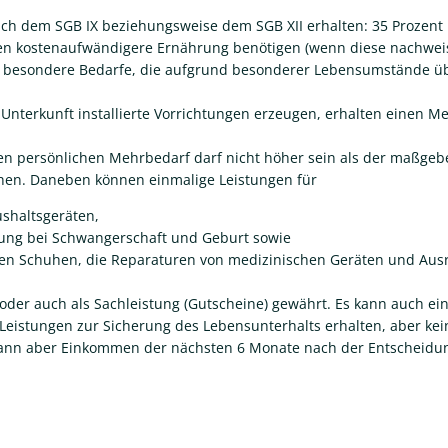
ch dem SGB IX beziehungsweise dem SGB XII erhalten: 35 Prozent
en kostenaufwändigere Ernährung benötigen (wenn diese nachweisl
 besondere Bedarfe, die aufgrund besonderer Lebensumstände üb
 Unterkunft installierte Vorrichtungen erzeugen, erhalten einen 
n persönlichen Mehrbedarf darf nicht höher sein als der maßgebe
sehen. Daneben können einmalige Leistungen für
ushaltsgeräten,
ttung bei Schwangerschaft und Geburt sowie
en Schuhen, die Reparaturen von medizinischen Geräten und Ausr
oder auch als Sachleistung (Gutscheine) gewährt. Es kann auch ei
e Leistungen zur Sicherung des Lebensunterhalts erhalten, aber 
kann aber Einkommen der nächsten 6 Monate nach der Entscheidun