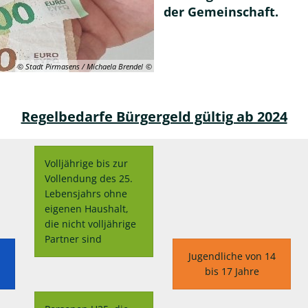
der Gemeinschaft.
© Stadt Pirmasens / Michaela Brendel
Regelbedarfe Bürgergeld gültig ab 2024
Volljährige bis zur
Vollendung des 25.
Lebensjahrs ohne
eigenen Haushalt,
die nicht volljährige
Partner sind
r
Jugendliche von 14
bis 17 Jahre