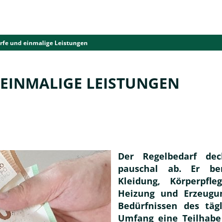
rfe und einmalige Leistungen
de
Geldleistungen
Arbeitgeber
L
EINMALIGE LEISTUNGEN
Der Regelbedarf de
pauschal ab. Er ber
Kleidung, Körperpfle
Heizung und Erzeugu
Bedürfnissen des täg
Umfang eine Teilhabe