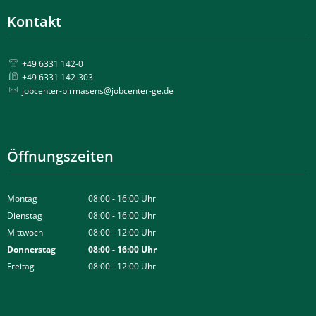
Kontakt
+49 6331 142-0
+49 6331 142-303
jobcenter-pirmasens@jobcenter-ge.de
Öffnungszeiten
Montag
08:00
-
16:00
Uhr
Von 08:00 bis 16:00 Uhr
Dienstag
08:00
-
16:00
Uhr
Von 08:00 bis 16:00 Uhr
Mittwoch
08:00
-
12:00
Uhr
Von 08:00 bis 12:00 Uhr
Donnerstag
08:00
-
16:00
Uhr
Von 08:00 bis 16:00 Uhr
Freitag
08:00
-
12:00
Uhr
Von 08:00 bis 12:00 Uhr